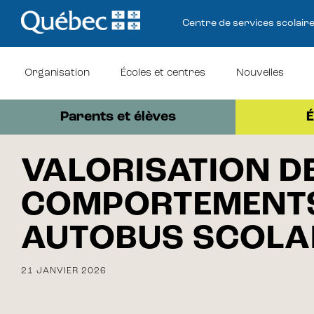
Centre de services scolair
Organisation
Écoles et centres
Nouvelles
Parents et élèves
É
n
VALORISATION D
COMPORTEMENTS 
AUTOBUS SCOLA
21 JANVIER 2026