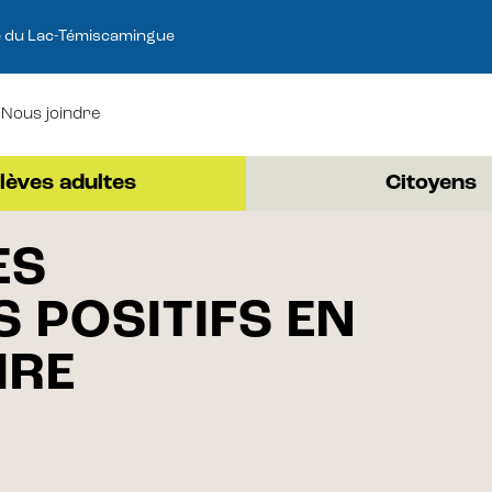
e du Lac-Témiscamingue
Nous joindre
lèves adultes
Citoyens
ES
P
POSITIFS EN
d
IRE
8 AVR