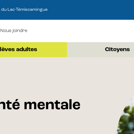
e du Lac-Témiscamingue
Nous joindre
lèves adultes
Citoyens
nté mentale