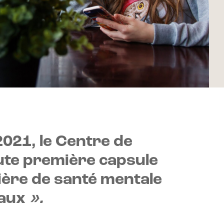
021, le Centre de
oute première capsule
ière de santé mentale
maux
».