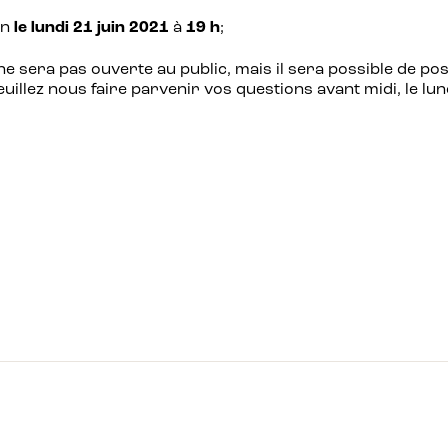
on
le lundi 21 juin 2021
à
19 h
;
ne sera pas ouverte au public, mais il sera possible de pos
euillez nous faire parvenir vos questions avant midi, le l