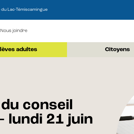
e du Lac-Témiscamingue
Nous joindre
lèves adultes
Citoyens
du conseil
 lundi 21 juin