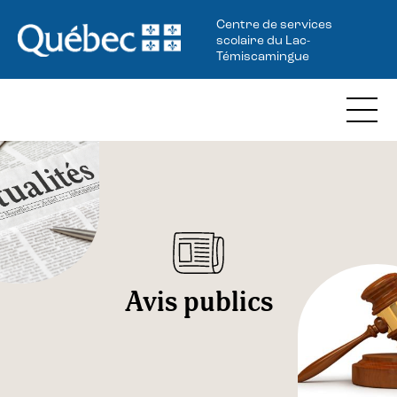
Centre de services
scolaire du Lac-
Témiscamingue
Avis publics