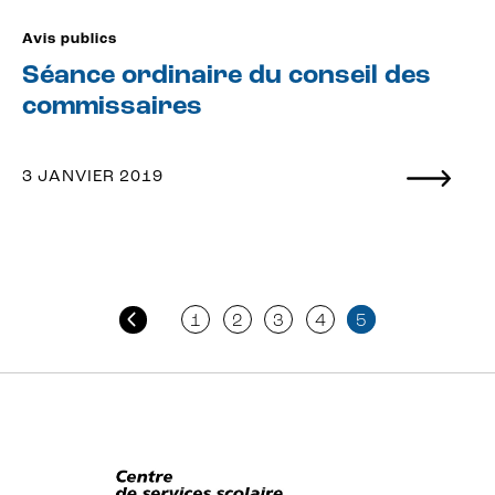
Avis publics
Séance ordinaire du conseil des
commissaires
3 JANVIER 2019
Pagination
1
2
3
4
5
des
publications