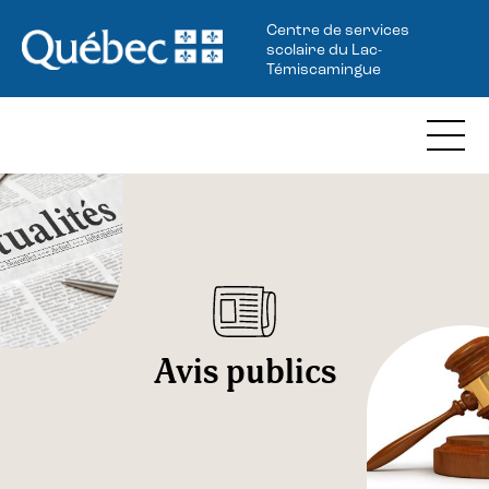
Centre de services
scolaire du Lac-
Témiscamingue
Avis publics