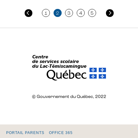
Pagination
1
2
3
4
5
des
publications
© Gouvernement du Québec, 2022
PORTAIL PARENTS
OFFICE 365